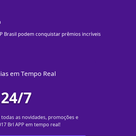
m
P Brasil podem conquistar prêmios incríveis
cias em Tempo Real
24/7
e todas as novidades, promoções e
017 Brl APP em tempo real!