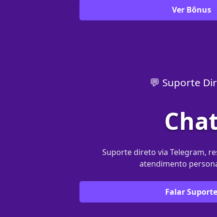
Ver Bônus
💬 Suporte Di
Cha
Suporte direto via Telegram, r
atendimento persona
Falar Suport