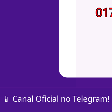
📱 Canal Oficial no Telegram!