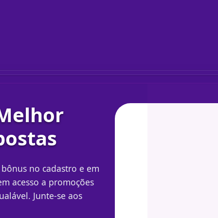
 Melhor
postas
r bônus no cadastro e em
tem acesso a promoções
ualável. Junte-se aos