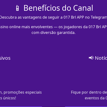
📱 Benefícios do Canal
Descubra as vantagens de seguir a 017 Brl APP no Telegra
sino online mais envolventes — os jogadores da 017 Brl AP
com diversão garantida.
sivos
📢 Notí
m, promoções especiais
Fique por dentro d
s únicos!
eventos da 