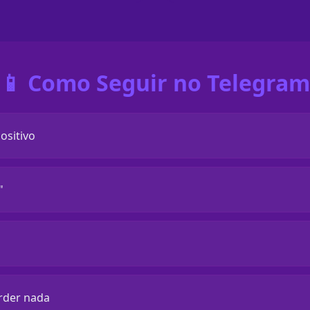
📱 Como Seguir no Telegram
ositivo
"
erder nada