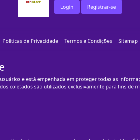
Login
Registrar-se
Políticas de Privacidade
Termos e Condições
Sitemap
de
us usuários e está empenhada em proteger todas as informa
os coletados são utilizados exclusivamente para fins de m