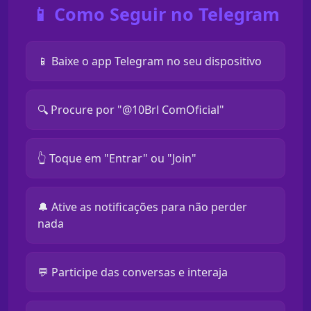
📱 Como Seguir no Telegram
📱 Baixe o app Telegram no seu dispositivo
🔍 Procure por "@10Brl ComOficial"
👆 Toque em "Entrar" ou "Join"
🔔 Ative as notificações para não perder
nada
💬 Participe das conversas e interaja