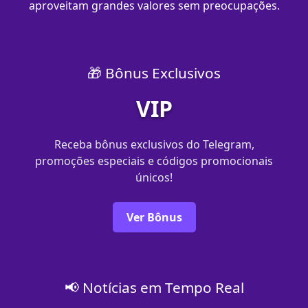
aproveitam grandes valores sem preocupações.
🎁 Bônus Exclusivos
VIP
Receba bônus exclusivos do Telegram,
promoções especiais e códigos promocionais
únicos!
Ver Bônus
📢 Notícias em Tempo Real