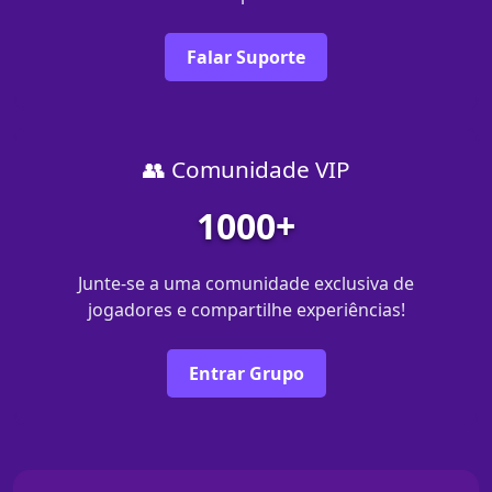
Falar Suporte
👥 Comunidade VIP
1000+
Junte-se a uma comunidade exclusiva de
jogadores e compartilhe experiências!
Entrar Grupo