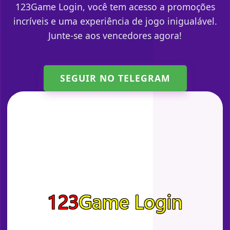
123Game Login, você tem acesso a promoções
incríveis e uma experiência de jogo inigualável.
Junte-se aos vencedores agora!
SEGUIR NO TELEGRAM