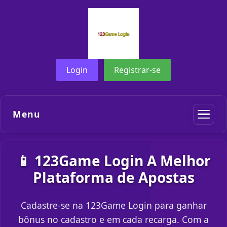
Login
Registrar-se
Menu
📱 123Game Login A Melhor
Plataforma de Apostas
Cadastre-se na 123Game Login para ganhar
bônus no cadastro e em cada recarga. Com a