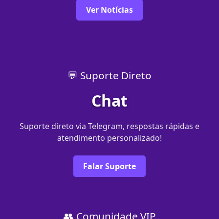
Ver Notícias
💬 Suporte Direto
Chat
Suporte direto via Telegram, respostas rápidas e
atendimento personalizado!
Falar Suporte
👥 Comunidade VIP