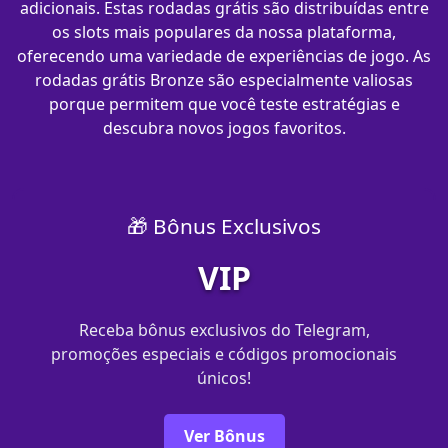
adicionais. Estas rodadas grátis são distribuídas entre
os slots mais populares da nossa plataforma,
oferecendo uma variedade de experiências de jogo. As
rodadas grátis Bronze são especialmente valiosas
porque permitem que você teste estratégias e
descubra novos jogos favoritos.
🎁 Bônus Exclusivos
VIP
Receba bônus exclusivos do Telegram,
promoções especiais e códigos promocionais
únicos!
Ver Bônus