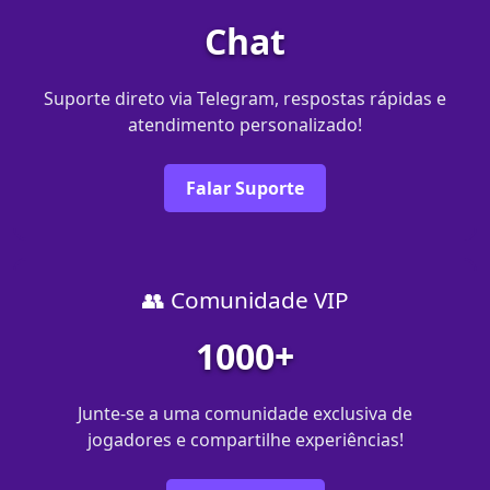
Chat
Suporte direto via Telegram, respostas rápidas e
atendimento personalizado!
Falar Suporte
👥 Comunidade VIP
1000+
Junte-se a uma comunidade exclusiva de
jogadores e compartilhe experiências!