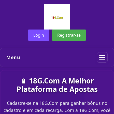
Login
Registrar-se
Menu
📱 18G.Com A Melhor
Plataforma de Apostas
Cadastre-se na 18G.Com para ganhar bônus no
cadastro e em cada recarga. Com a 18G.Com, você