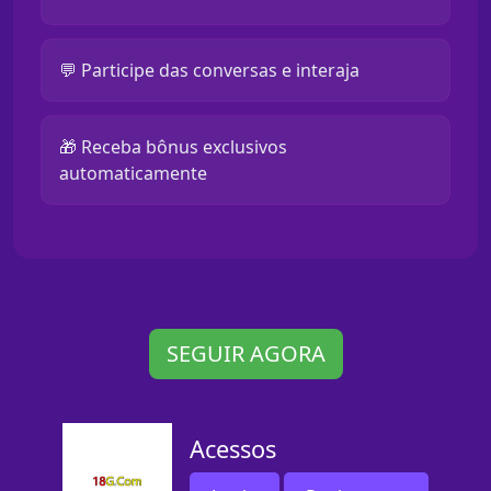
💬 Participe das conversas e interaja
🎁 Receba bônus exclusivos
automaticamente
SEGUIR AGORA
Acessos