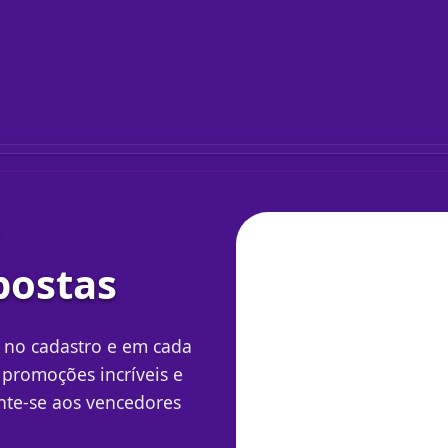
postas
 no cadastro e em cada
 promoções incríveis e
unte-se aos vencedores