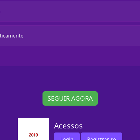
a
aticamente
SEGUIR AGORA
Acessos
Login
Registrar-se