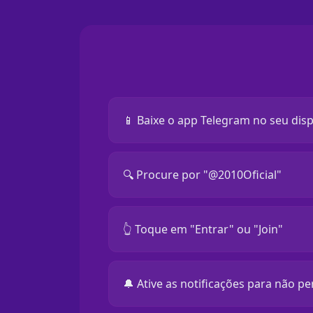
📱 Baixe o app Telegram no seu disp
🔍 Procure por "@2010Oficial"
👆 Toque em "Entrar" ou "Join"
🔔 Ative as notificações para não p