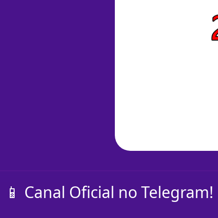
📱 Canal Oficial no Telegram!