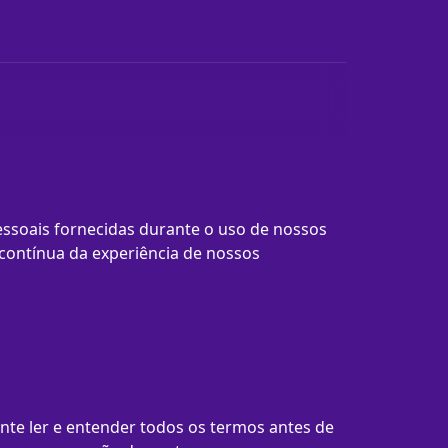
essoais fornecidas durante o uso de nossos
 contínua da experiência de nossos
nte ler e entender todos os termos antes de