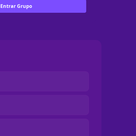
Entrar Grupo