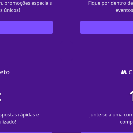
m, promoções especiais
Fique por dentro d
s únicos!
eventos
reto
👥 
t
espostas rápidas e
Junte-se a uma com
lizado!
compa