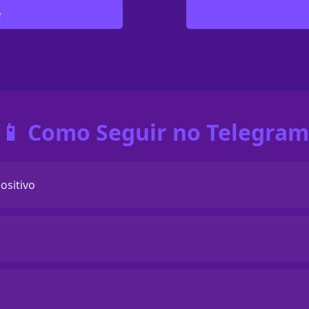
e
📱 Como Seguir no Telegram
ositivo