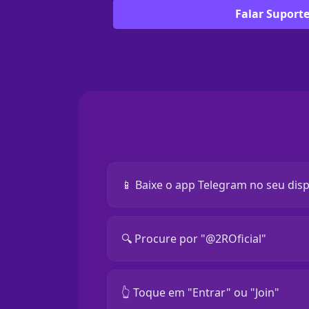
Falar Suport
📱 Baixe o app Telegram no seu disp
🔍 Procure por "@2ROficial"
👆 Toque em "Entrar" ou "Join"