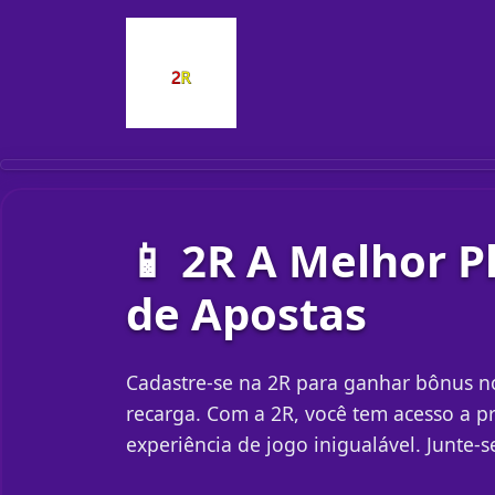
📱 2R A Melhor 
de Apostas
Cadastre-se na 2R para ganhar bônus n
recarga. Com a 2R, você tem acesso a p
experiência de jogo inigualável. Junte-