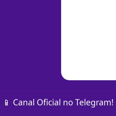
📱 Canal Oficial no Telegram!