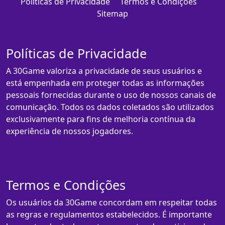
Políticas de Privacidade
Termos e Condições
Sitemap
Políticas de Privacidade
A 30Game valoriza a privacidade de seus usuários e
está empenhada em proteger todas as informações
pessoais fornecidas durante o uso de nossos canais de
comunicação. Todos os dados coletados são utilizados
exclusivamente para fins de melhoria contínua da
experiência de nossos jogadores.
Termos e Condições
Os usuários da 30Game concordam em respeitar todas
as regras e regulamentos estabelecidos. É importante