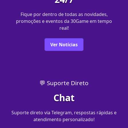
Fique por dentro de todas as novidades,
promoções e eventos da 30Game em tempo
real!
Ver Notícias
💬 Suporte Direto
Chat
Suporte direto via Telegram, respostas rápidas e
atendimento personalizado!