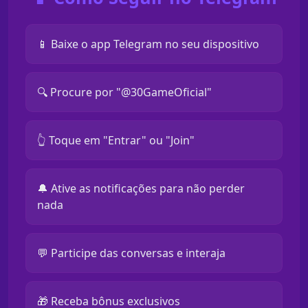
📱 Baixe o app Telegram no seu dispositivo
🔍 Procure por "@30GameOficial"
👆 Toque em "Entrar" ou "Join"
🔔 Ative as notificações para não perder
nada
💬 Participe das conversas e interaja
🎁 Receba bônus exclusivos