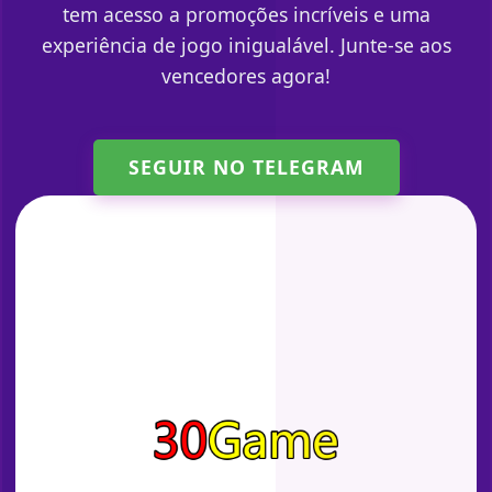
tem acesso a promoções incríveis e uma
experiência de jogo inigualável. Junte-se aos
vencedores agora!
SEGUIR NO TELEGRAM