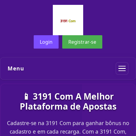
Login
Registrar-se
Menu
📱 3191 Com A Melhor
Plataforma de Apostas
Cadastre-se na 3191 Com para ganhar bônus no
cadastro e em cada recarga. Com a 3191 Com,