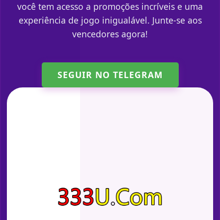
você tem acesso a promoções incríveis e uma
experiência de jogo inigualável. Junte-se aos
vencedores agora!
SEGUIR NO TELEGRAM