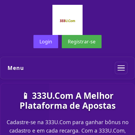
Login
Registrar-se
Menu
📱 333U.Com A Melhor
Plataforma de Apostas
Cadastre-se na 333U.Com para ganhar bônus no
cadastro e em cada recarga. Com a 333U.Com,