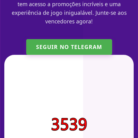
tem acesso a promoções incríveis e uma
experiência de jogo inigualável. Junte-se aos
vencedores agora!
SEGUIR NO TELEGRAM