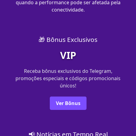
quando a performance pode ser afetada pela
conectividade.
🎁 Bônus Exclusivos
VIP
Receba bônus exclusivos do Telegram,
promoções especiais e códigos promocionais
únicos!
Ver Bônus
📢 Notícias em Tempo Real