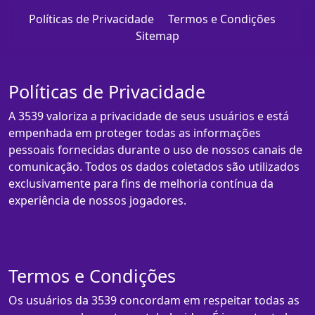
Políticas de Privacidade
Termos e Condições
Sitemap
Políticas de Privacidade
A 3539 valoriza a privacidade de seus usuários e está
empenhada em proteger todas as informações
pessoais fornecidas durante o uso de nossos canais de
comunicação. Todos os dados coletados são utilizados
exclusivamente para fins de melhoria contínua da
experiência de nossos jogadores.
Termos e Condições
Os usuários da 3539 concordam em respeitar todas as