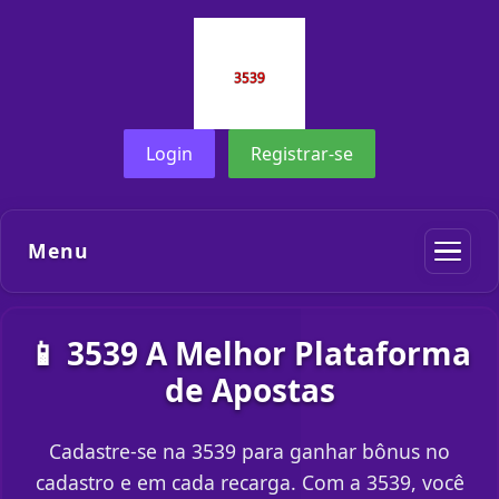
Login
Registrar-se
Menu
📱 3539 A Melhor Plataforma
de Apostas
Cadastre-se na 3539 para ganhar bônus no
cadastro e em cada recarga. Com a 3539, você