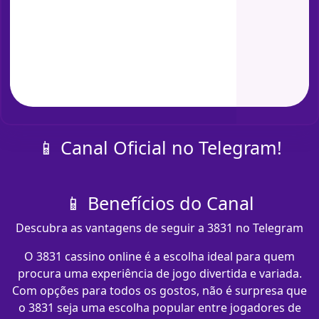
📱 Canal Oficial no Telegram!
📱 Benefícios do Canal
Descubra as vantagens de seguir a 3831 no Telegram
O 3831 cassino online é a escolha ideal para quem
procura uma experiência de jogo divertida e variada.
Com opções para todos os gostos, não é surpresa que
o 3831 seja uma escolha popular entre jogadores de