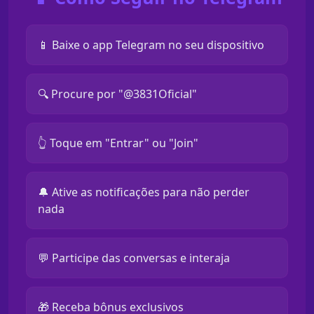
📱 Baixe o app Telegram no seu dispositivo
🔍 Procure por "@3831Oficial"
👆 Toque em "Entrar" ou "Join"
🔔 Ative as notificações para não perder
nada
💬 Participe das conversas e interaja
🎁 Receba bônus exclusivos