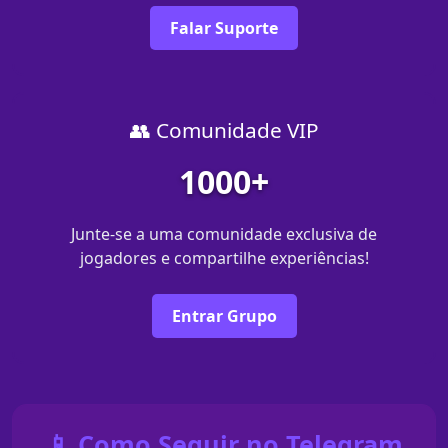
Falar Suporte
👥 Comunidade VIP
1000+
Junte-se a uma comunidade exclusiva de
jogadores e compartilhe experiências!
Entrar Grupo
📱 Como Seguir no Telegram