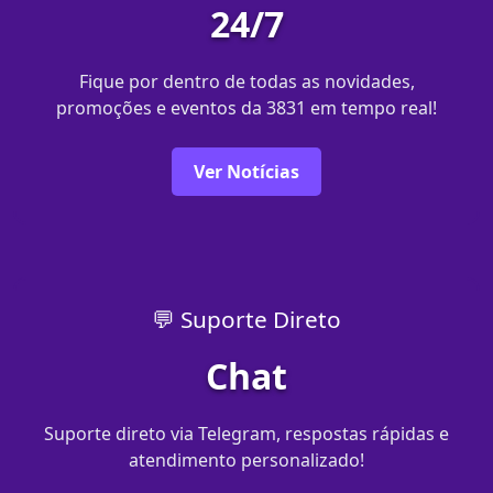
24/7
Fique por dentro de todas as novidades,
promoções e eventos da 3831 em tempo real!
Ver Notícias
💬 Suporte Direto
Chat
Suporte direto via Telegram, respostas rápidas e
atendimento personalizado!