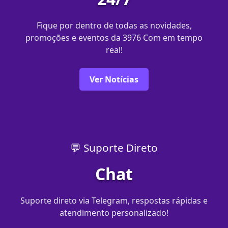
Fique por dentro de todas as novidades,
promoções e eventos da 3976 Com em tempo
real!
Ver Notícias
💬 Suporte Direto
Chat
Suporte direto via Telegram, respostas rápidas e
atendimento personalizado!