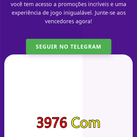
você tem acesso a promoções incríveis e uma
experiência de jogo inigualável. Junte-se aos
vencedores agora!
SEGUIR NO TELEGRAM