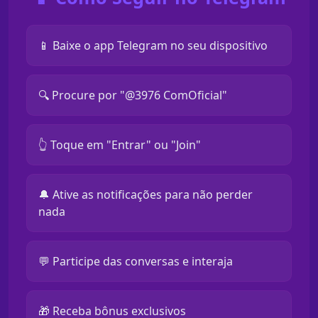
📱 Baixe o app Telegram no seu dispositivo
🔍 Procure por "@3976 ComOficial"
👆 Toque em "Entrar" ou "Join"
🔔 Ative as notificações para não perder
nada
💬 Participe das conversas e interaja
🎁 Receba bônus exclusivos