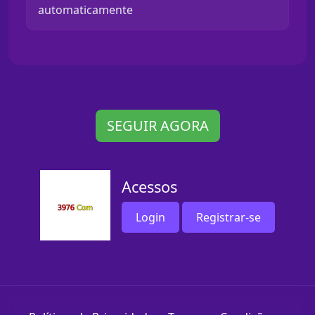
automaticamente
SEGUIR AGORA
Acessos
Login
Registrar-se