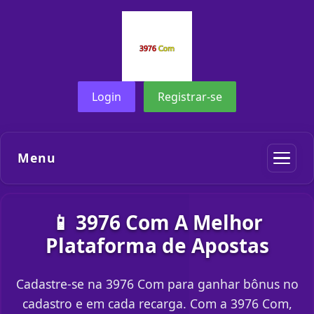
Login
Registrar-se
Menu
📱 3976 Com A Melhor
Plataforma de Apostas
Cadastre-se na 3976 Com para ganhar bônus no
cadastro e em cada recarga. Com a 3976 Com,