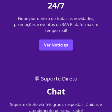
24/7
Fique por dentro de todas as novidades,
promoções e eventos da 3AA Plataforma em
tempo real!
Ver Notícias
💬 Suporte Direto
Chat
Suporte direto via Telegram, respostas rápidas e
atendimento personalizado!