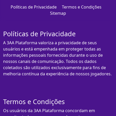
Políticas de Privacidade
Termos e Condições
Sitemap
Políticas de Privacidade
A 3AA Plataforma valoriza a privacidade de seus
usuários e está empenhada em proteger todas as
informações pessoais fornecidas durante o uso de
nossos canais de comunicação. Todos os dados
coletados são utilizados exclusivamente para fins de
melhoria contínua da experiência de nossos jogadores.
Termos e Condições
Os usuários da 3AA Plataforma concordam em