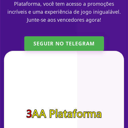
Plataforma, você tem acesso a promoções
incríveis e uma experiência de jogo inigualável.
Junte-se aos vencedores agora!
SEGUIR NO TELEGRAM