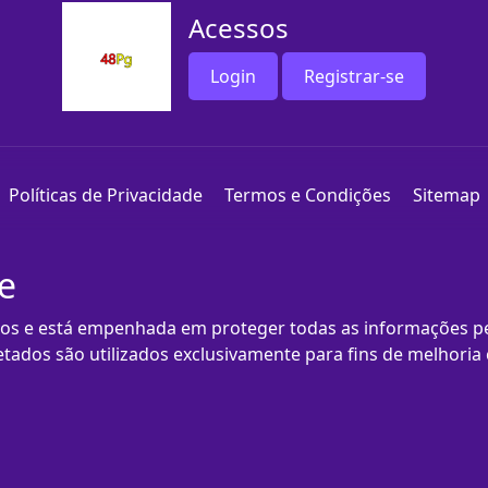
Acessos
Login
Registrar-se
Políticas de Privacidade
Termos e Condições
Sitemap
de
rios e está empenhada em proteger todas as informações p
tados são utilizados exclusivamente para fins de melhoria