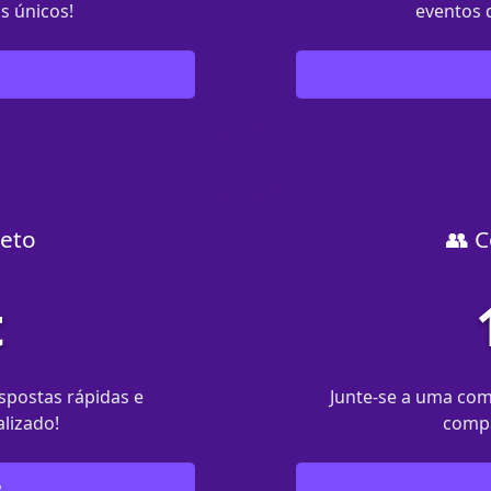
s únicos!
eventos 
reto
👥 
t
espostas rápidas e
Junte-se a uma com
lizado!
compa
e