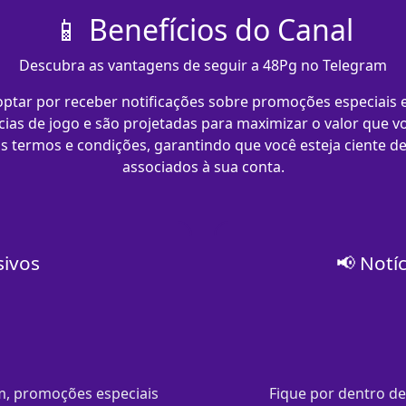
📱 Benefícios do Canal
Descubra as vantagens de seguir a 48Pg no Telegram
optar por receber notificações sobre promoções especiais e 
ias de jogo e são projetadas para maximizar o valor que v
os termos e condições, garantindo que você esteja ciente de
associados à sua conta.
sivos
📢 Notí
m, promoções especiais
Fique por dentro d