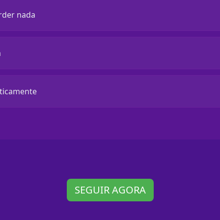
erder nada
a
aticamente
SEGUIR AGORA