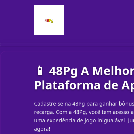
📱 48Pg A Melho
Plataforma de A
Cadastre-se na 48Pg para ganhar bônus
recarga. Com a 48Pg, você tem acesso a
uma experiência de jogo inigualável. J
agora!