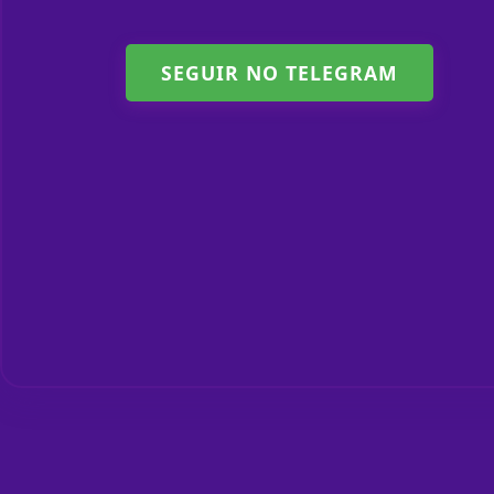
SEGUIR NO TELEGRAM