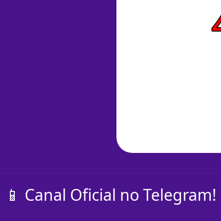
📱 Canal Oficial no Telegram!