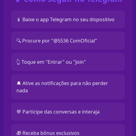
📱 Baixe o app Telegram no seu dispositivo
🔍 Procure por "@5536 ComOficial"
👆 Toque em "Entrar" ou "Join"
🔔 Ative as notificações para não perder
nada
💬 Participe das conversas e interaja
🎁 Receba bônus exclusivos