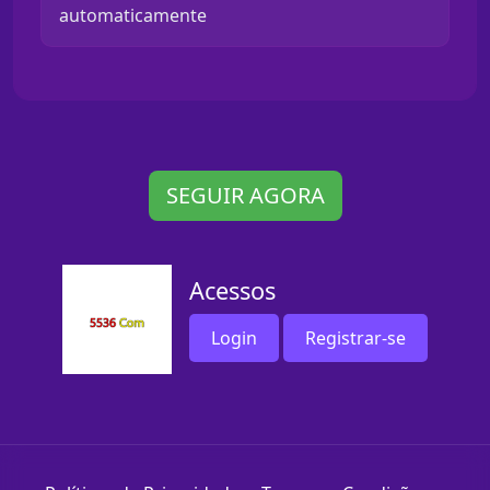
automaticamente
SEGUIR AGORA
Acessos
Login
Registrar-se