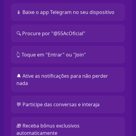
📱 Baixe o app Telegram no seu dispositivo
🔍 Procure por "@55AcOficial"
👆 Toque em "Entrar" ou "Join"
🔔 Ative as notificações para não perder
nada
💬 Participe das conversas e interaja
🎁 Receba bônus exclusivos
automaticamente