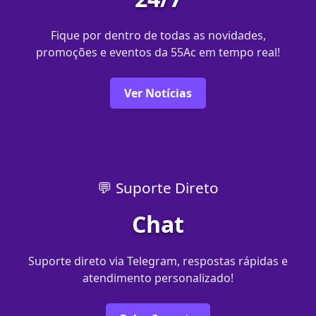
Fique por dentro de todas as novidades,
promoções e eventos da 55Ac em tempo real!
Ver Notícias
💬 Suporte Direto
Chat
Suporte direto via Telegram, respostas rápidas e
atendimento personalizado!