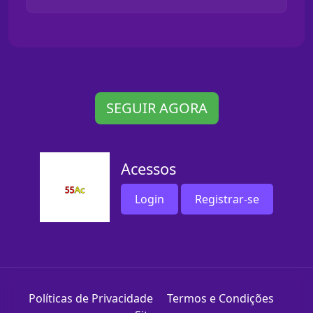
SEGUIR AGORA
Acessos
Login
Registrar-se
Políticas de Privacidade
Termos e Condições