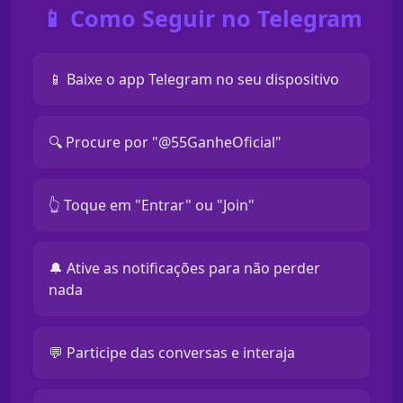
📱 Como Seguir no Telegram
📱 Baixe o app Telegram no seu dispositivo
🔍 Procure por "@55GanheOficial"
👆 Toque em "Entrar" ou "Join"
🔔 Ative as notificações para não perder
nada
💬 Participe das conversas e interaja