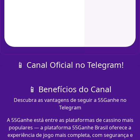
📱 Canal Oficial no Telegram!
📱 Benefícios do Canal
Descubra as vantagens de seguir a 55Ganhe no
Telegram
A 55Ganhe está entre as plataformas de cassino mais
populares — a plataforma 55Ganhe Brasil oferece a
experiência de jogo mais completa, com segurança e