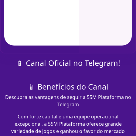
📱 Canal Oficial no Telegram!
📱 Benefícios do Canal
Descubra as vantagens de seguir a 55M Plataforma no
Telegram
Com forte capital e uma equipe operacional
excepcional, a 55M Plataforma oferece grande
variedade de jogos e ganhou o favor do mercado