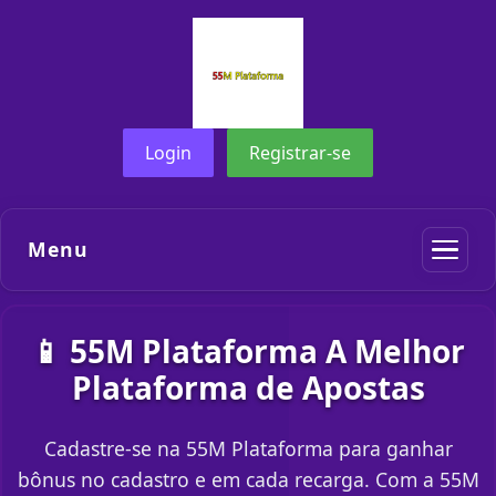
Login
Registrar-se
Menu
📱 55M Plataforma A Melhor
Plataforma de Apostas
Cadastre-se na 55M Plataforma para ganhar
bônus no cadastro e em cada recarga. Com a 55M