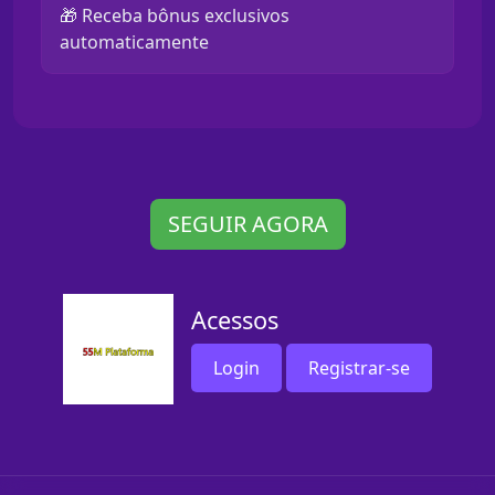
🎁 Receba bônus exclusivos
automaticamente
SEGUIR AGORA
Acessos
Login
Registrar-se