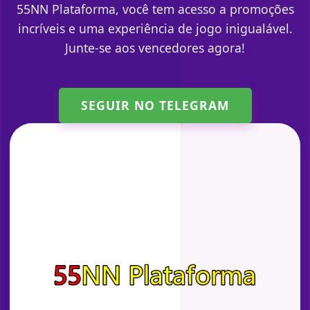
55NN Plataforma, você tem acesso a promoções
incríveis e uma experiência de jogo inigualável.
Junte-se aos vencedores agora!
SEGUIR NO TELEGRAM