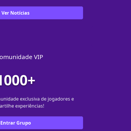
Ver Notícias
Comunidade VIP
1000+
unidade exclusiva de jogadores e
rtilhe experiências!
Entrar Grupo