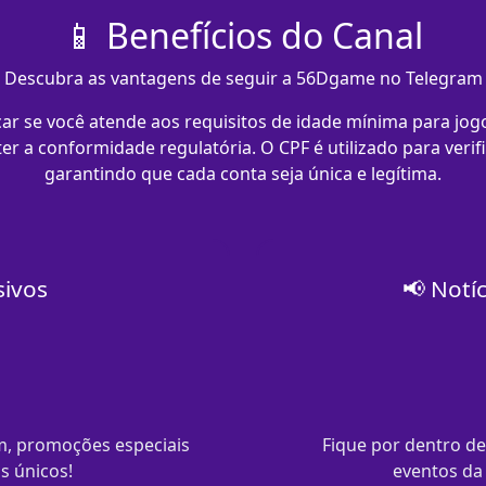
📱 Benefícios do Canal
Descubra as vantagens de seguir a 56Dgame no Telegram
car se você atende aos requisitos de idade mínima para jogo
nter a conformidade regulatória. O CPF é utilizado para veri
garantindo que cada conta seja única e legítima.
sivos
📢 Notí
m, promoções especiais
Fique por dentro d
s únicos!
eventos da