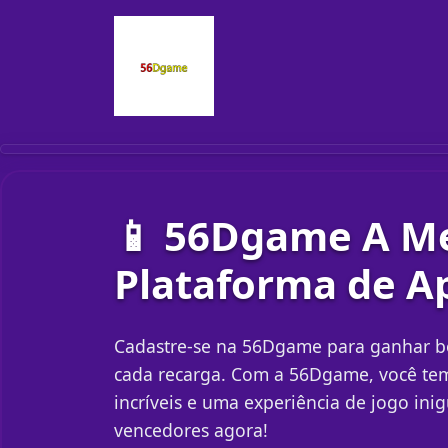
📱 56Dgame A M
Plataforma de A
Cadastre-se na 56Dgame para ganhar b
cada recarga. Com a 56Dgame, você te
incríveis e uma experiência de jogo inig
vencedores agora!