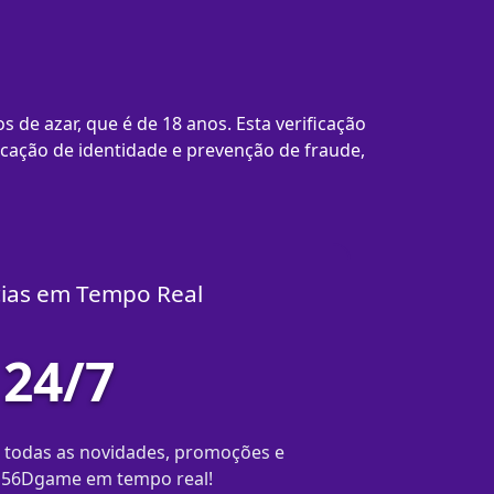
s de azar, que é de 18 anos. Esta verificação
ficação de identidade e prevenção de fraude,
cias em Tempo Real
24/7
e todas as novidades, promoções e
 56Dgame em tempo real!