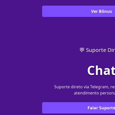
Ver Bônus
💬 Suporte Di
Cha
Suporte direto via Telegram, r
atendimento persona
Falar Suport