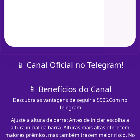
📱 Canal Oficial no Telegram!
📱 Benefícios do Canal
Descubra as vantagens de seguir a 5905.Com no
Telegram
Ajuste a altura da barra: Antes de iniciar, escolha a
altura inicial da barra. Alturas mais altas oferecem
maiores prêmios, mas também trazem maior risco. No