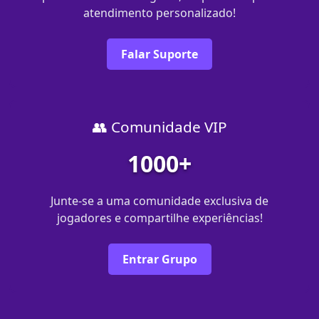
atendimento personalizado!
Falar Suporte
👥 Comunidade VIP
1000+
Junte-se a uma comunidade exclusiva de
jogadores e compartilhe experiências!
Entrar Grupo