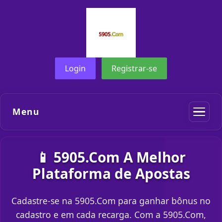
Login
Registrar-se
Menu
📱 5905.Com A Melhor
Plataforma de Apostas
Cadastre-se na 5905.Com para ganhar bônus no
cadastro e em cada recarga. Com a 5905.Com,