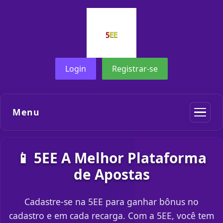
Login
Registrar-se
Menu
📱 5EE A Melhor Plataforma
de Apostas
Cadastre-se na 5EE para ganhar bônus no
cadastro e em cada recarga. Com a 5EE, você tem