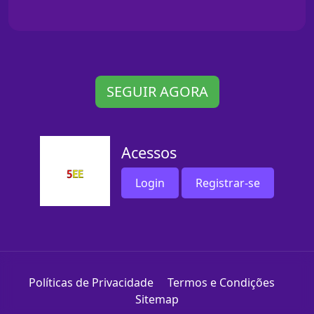
SEGUIR AGORA
Acessos
Login
Registrar-se
Políticas de Privacidade
Termos e Condições
Sitemap