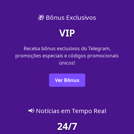
🎁 Bônus Exclusivos
VIP
Receba bônus exclusivos do Telegram,
promoções especiais e códigos promocionais
únicos!
Ver Bônus
📢 Notícias em Tempo Real
24/7