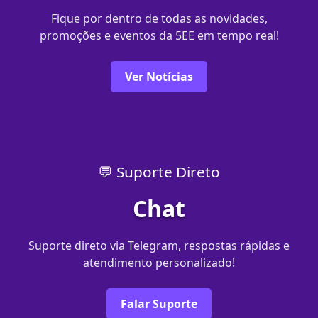
Fique por dentro de todas as novidades,
promoções e eventos da 5EE em tempo real!
Ver Notícias
💬 Suporte Direto
Chat
Suporte direto via Telegram, respostas rápidas e
atendimento personalizado!
Falar Suporte