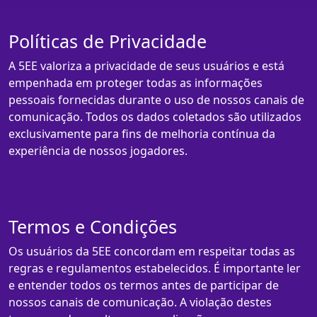
Políticas de Privacidade
A 5EE valoriza a privacidade de seus usuários e está
empenhada em proteger todas as informações
pessoais fornecidas durante o uso de nossos canais de
comunicação. Todos os dados coletados são utilizados
exclusivamente para fins de melhoria contínua da
experiência de nossos jogadores.
Termos e Condições
Os usuários da 5EE concordam em respeitar todas as
regras e regulamentos estabelecidos. É importante ler
e entender todos os termos antes de participar de
nossos canais de comunicação. A violação destes