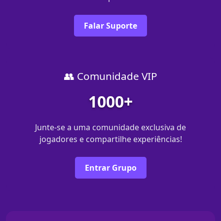
Falar Suporte
👥 Comunidade VIP
1000+
Junte-se a uma comunidade exclusiva de
jogadores e compartilhe experiências!
Entrar Grupo