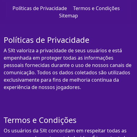
Políticas de Privacidade
Termos e Condições
Sitemap
Políticas de Privacidade
A 5Xt valoriza a privacidade de seus usuários e está
empenhada em proteger todas as informações
pessoais fornecidas durante o uso de nossos canais de
comunicação. Todos os dados coletados são utilizados
exclusivamente para fins de melhoria contínua da
experiência de nossos jogadores.
Termos e Condições
Os usuários da 5Xt concordam em respeitar todas as