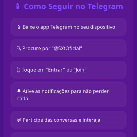
📱 Como Seguir no Telegram
📱 Baixe o app Telegram no seu dispositivo
🔍 Procure por "@5XtOficial"
👆 Toque em "Entrar" ou "Join"
🔔 Ative as notificações para não perder
nada
💬 Participe das conversas e interaja