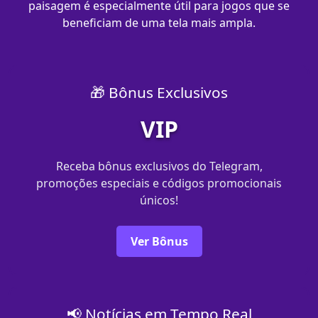
paisagem é especialmente útil para jogos que se
beneficiam de uma tela mais ampla.
🎁 Bônus Exclusivos
VIP
Receba bônus exclusivos do Telegram,
promoções especiais e códigos promocionais
únicos!
Ver Bônus
📢 Notícias em Tempo Real