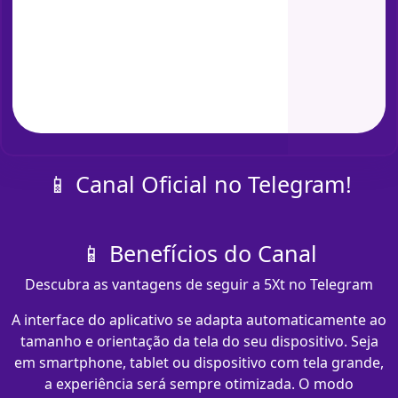
📱 Canal Oficial no Telegram!
📱 Benefícios do Canal
Descubra as vantagens de seguir a 5Xt no Telegram
A interface do aplicativo se adapta automaticamente ao
tamanho e orientação da tela do seu dispositivo. Seja
em smartphone, tablet ou dispositivo com tela grande,
a experiência será sempre otimizada. O modo