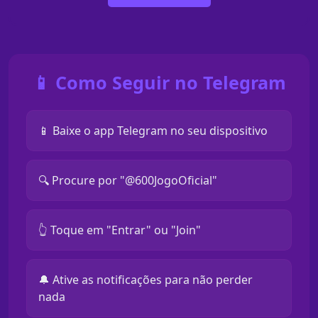
📱 Como Seguir no Telegram
📱 Baixe o app Telegram no seu dispositivo
🔍 Procure por "@600JogoOficial"
👆 Toque em "Entrar" ou "Join"
🔔 Ative as notificações para não perder
nada