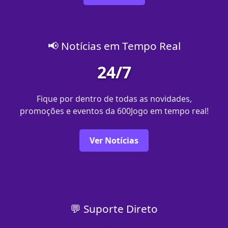
📢 Notícias em Tempo Real
24/7
Fique por dentro de todas as novidades,
promoções e eventos da 600Jogo em tempo real!
Ver Notícias
💬 Suporte Direto