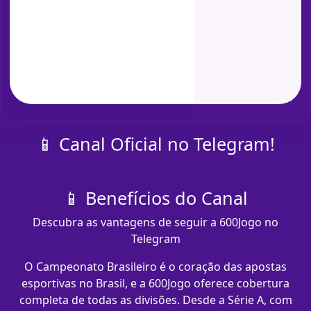
📱 Canal Oficial no Telegram!
📱 Benefícios do Canal
Descubra as vantagens de seguir a 600Jogo no
Telegram
O Campeonato Brasileiro é o coração das apostas
esportivas no Brasil, e a 600Jogo oferece cobertura
completa de todas as divisões. Desde a Série A, com