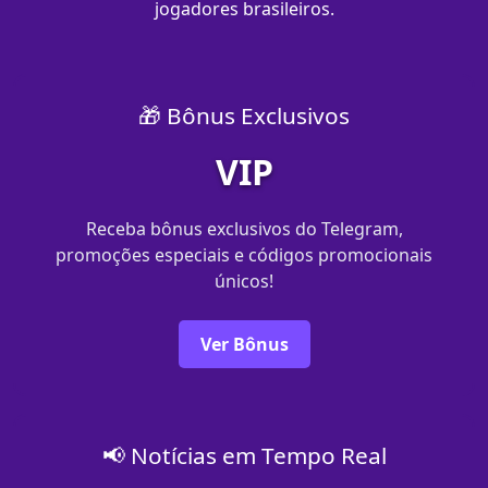
jogadores brasileiros.
🎁 Bônus Exclusivos
VIP
Receba bônus exclusivos do Telegram,
promoções especiais e códigos promocionais
únicos!
Ver Bônus
📢 Notícias em Tempo Real