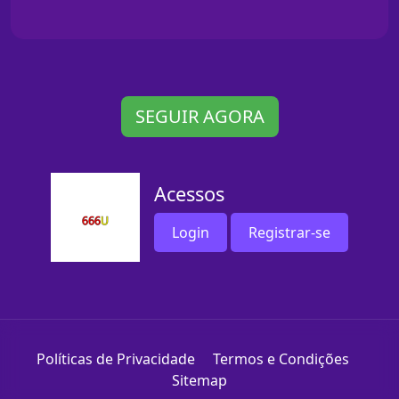
SEGUIR AGORA
Acessos
Login
Registrar-se
Políticas de Privacidade
Termos e Condições
Sitemap