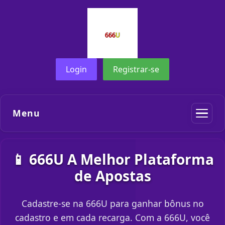
Login
Registrar-se
Menu
📱 666U A Melhor Plataforma
de Apostas
Cadastre-se na 666U para ganhar bônus no
cadastro e em cada recarga. Com a 666U, você