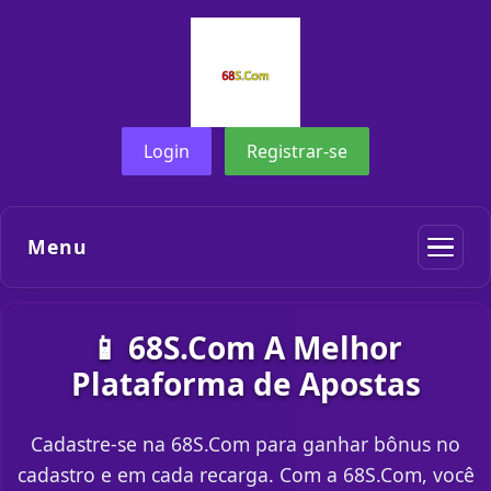
Login
Registrar-se
Menu
📱 68S.Com A Melhor
Plataforma de Apostas
Cadastre-se na 68S.Com para ganhar bônus no
cadastro e em cada recarga. Com a 68S.Com, você