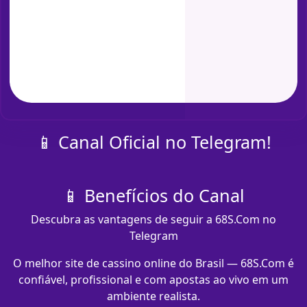
📱 Canal Oficial no Telegram!
📱 Benefícios do Canal
Descubra as vantagens de seguir a 68S.Com no
Telegram
O melhor site de cassino online do Brasil — 68S.Com é
confiável, profissional e com apostas ao vivo em um
ambiente realista.