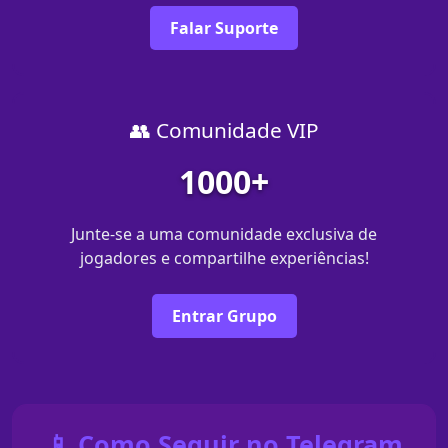
Falar Suporte
👥 Comunidade VIP
1000+
Junte-se a uma comunidade exclusiva de
jogadores e compartilhe experiências!
Entrar Grupo
📱 Como Seguir no Telegram