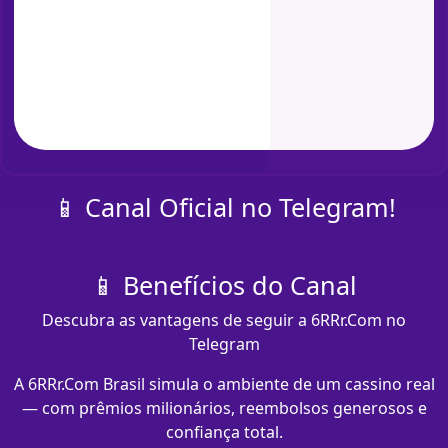
📱 Canal Oficial no Telegram!
📱 Benefícios do Canal
Descubra as vantagens de seguir a 6RRr.Com no
Telegram
A 6RRr.Com Brasil simula o ambiente de um cassino real
— com prêmios milionários, reembolsos generosos e
confiança total.