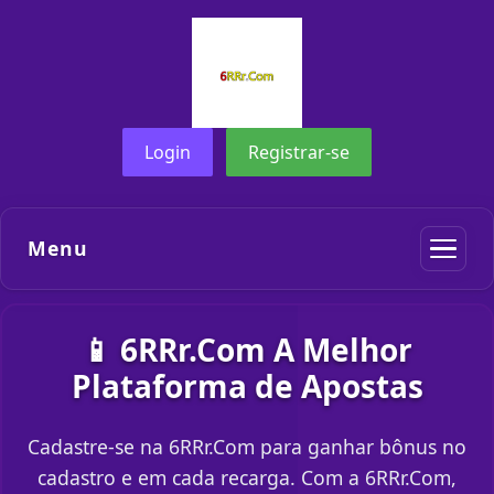
Login
Registrar-se
Menu
📱 6RRr.Com A Melhor
Plataforma de Apostas
Cadastre-se na 6RRr.Com para ganhar bônus no
cadastro e em cada recarga. Com a 6RRr.Com,