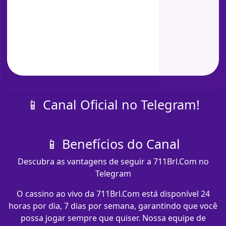
📱 Canal Oficial no Telegram!
📱 Benefícios do Canal
Descubra as vantagens de seguir a 711Brl.Com no
Telegram
O cassino ao vivo da 711Brl.Com está disponível 24
horas por dia, 7 dias por semana, garantindo que você
possa jogar sempre que quiser. Nossa equipe de