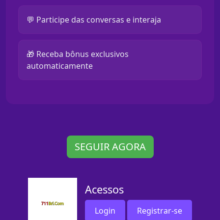
💬 Participe das conversas e interaja
🎁 Receba bônus exclusivos
automaticamente
SEGUIR AGORA
Acessos
Login
Registrar-se