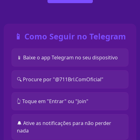
📱 Como Seguir no Telegram
📱 Baixe o app Telegram no seu dispositivo
🔍 Procure por "@711Brl.ComOficial"
👆 Toque em "Entrar" ou "Join"
🔔 Ative as notificações para não perder
nada