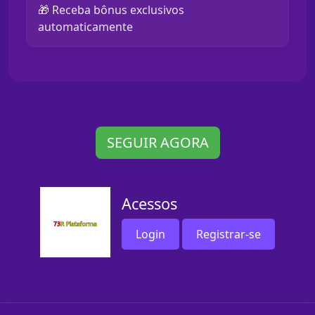
🎁 Receba bônus exclusivos
automaticamente
SEGUIR AGORA
Acessos
Login
Registrar-se