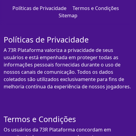
Políticas de Privacidade
Termos e Condições
Sitemap
Políticas de Privacidade
A 73R Plataforma valoriza a privacidade de seus
usuários e está empenhada em proteger todas as
informações pessoais fornecidas durante o uso de
nossos canais de comunicação. Todos os dados
coletados são utilizados exclusivamente para fins de
melhoria contínua da experiência de nossos jogadores.
Termos e Condições
Os usuários da 73R Plataforma concordam em