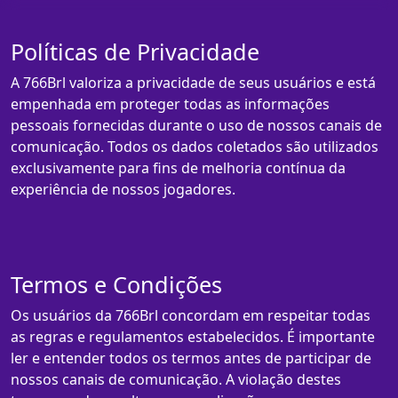
Políticas de Privacidade
A 766Brl valoriza a privacidade de seus usuários e está
empenhada em proteger todas as informações
pessoais fornecidas durante o uso de nossos canais de
comunicação. Todos os dados coletados são utilizados
exclusivamente para fins de melhoria contínua da
experiência de nossos jogadores.
Termos e Condições
Os usuários da 766Brl concordam em respeitar todas
as regras e regulamentos estabelecidos. É importante
ler e entender todos os termos antes de participar de
nossos canais de comunicação. A violação destes