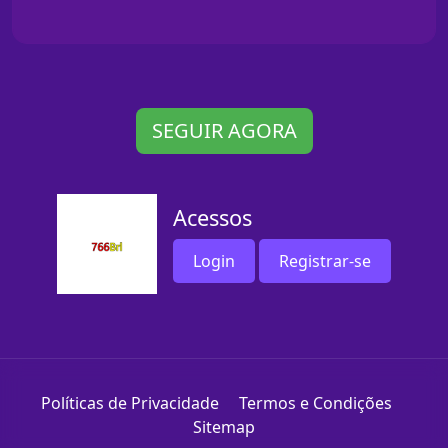
SEGUIR AGORA
Acessos
Login
Registrar-se
Políticas de Privacidade
Termos e Condições
Sitemap