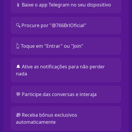
📱 Baixe o app Telegram no seu dispositivo
🔍 Procure por "@766BrlOficial"
👆 Toque em "Entrar" ou "Join"
🔔 Ative as notificações para não perder
nada
💬 Participe das conversas e interaja
🎁 Receba bônus exclusivos
automaticamente