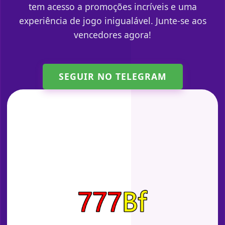
tem acesso a promoções incríveis e uma
experiência de jogo inigualável. Junte-se aos
vencedores agora!
SEGUIR NO TELEGRAM