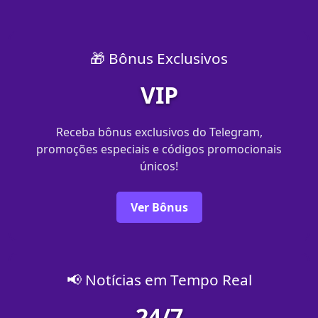
🎁 Bônus Exclusivos
VIP
Receba bônus exclusivos do Telegram,
promoções especiais e códigos promocionais
únicos!
Ver Bônus
📢 Notícias em Tempo Real
24/7