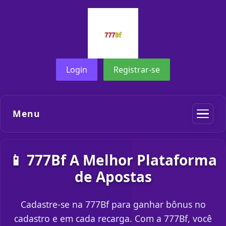
Login
Registrar-se
Menu
📱 777Bf A Melhor Plataforma
de Apostas
Cadastre-se na 777Bf para ganhar bônus no
cadastro e em cada recarga. Com a 777Bf, você