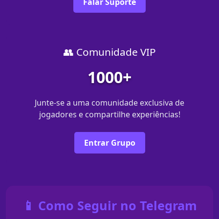
Falar Suporte
👥 Comunidade VIP
1000+
Junte-se a uma comunidade exclusiva de
jogadores e compartilhe experiências!
Entrar Grupo
📱 Como Seguir no Telegram