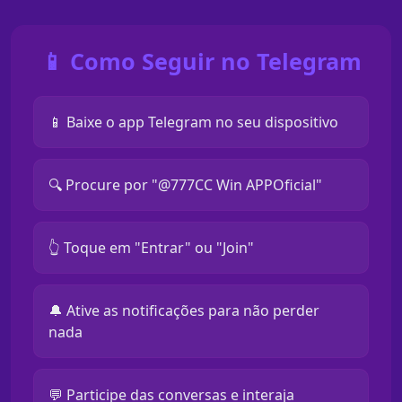
📱 Como Seguir no Telegram
📱 Baixe o app Telegram no seu dispositivo
🔍 Procure por "@777CC Win APPOficial"
👆 Toque em "Entrar" ou "Join"
🔔 Ative as notificações para não perder
nada
💬 Participe das conversas e interaja