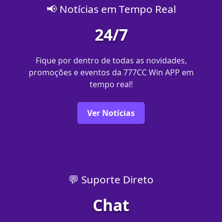
📢 Notícias em Tempo Real
24/7
Fique por dentro de todas as novidades,
promoções e eventos da 777CC Win APP em
tempo real!
Ver Notícias
💬 Suporte Direto
Chat