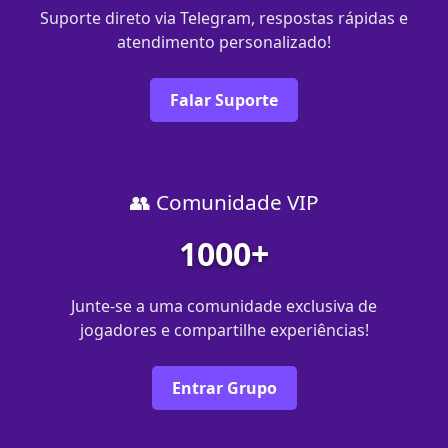
Suporte direto via Telegram, respostas rápidas e
atendimento personalizado!
Falar Suporte
👥 Comunidade VIP
1000+
Junte-se a uma comunidade exclusiva de
jogadores e compartilhe experiências!
Entrar Grupo