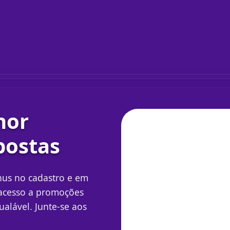
hor
postas
nus no cadastro e em
 acesso a promoções
ualável. Junte-se aos