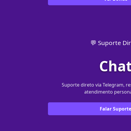
💬 Suporte Di
Cha
Suporte direto via Telegram, r
atendimento persona
Falar Suport