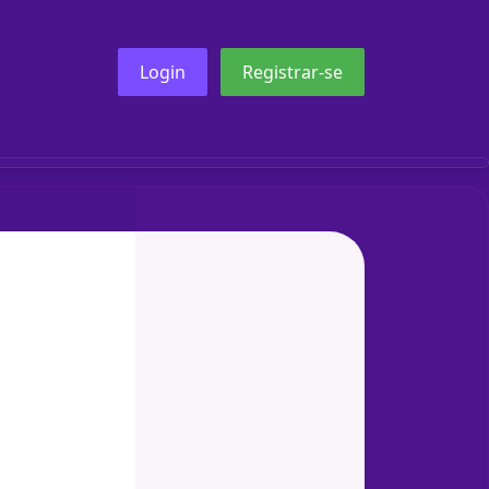
Login
Registrar-se