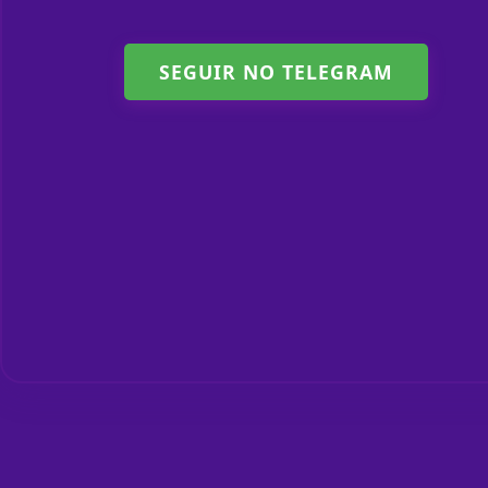
SEGUIR NO TELEGRAM