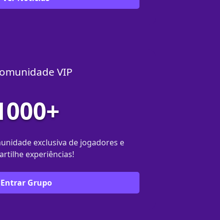
Comunidade VIP
1000+
unidade exclusiva de jogadores e
rtilhe experiências!
Entrar Grupo