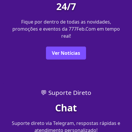
24/7
Fique por dentro de todas as novidades,
promoções e eventos da 777Feb.Com em tempo
real!
Ver Notícias
💬 Suporte Direto
Chat
Suporte direto via Telegram, respostas rápidas e
atendimento personalizado!