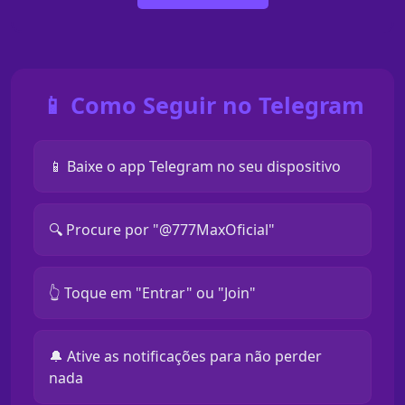
📱 Como Seguir no Telegram
📱 Baixe o app Telegram no seu dispositivo
🔍 Procure por "@777MaxOficial"
👆 Toque em "Entrar" ou "Join"
🔔 Ative as notificações para não perder
nada