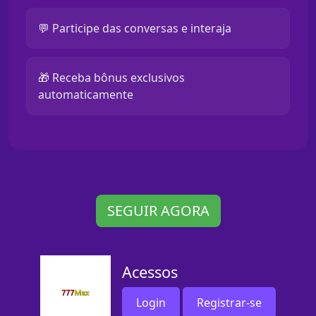
💬 Participe das conversas e interaja
🎁 Receba bônus exclusivos
automaticamente
SEGUIR AGORA
Acessos
Login
Registrar-se