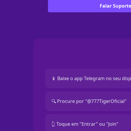
Falar Suport
📱 Baixe o app Telegram no seu disp
🔍 Procure por "@777TigerOficial"
👆 Toque em "Entrar" ou "Join"