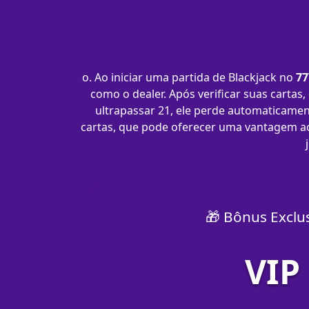
o. Ao iniciar uma partida de Blackjack no
77
como o dealer. Após verificar suas cartas
ultrapassar 21, ele perde automaticamen
cartas, que pode oferecer uma vantagem ao
🎁 Bônus Exclu
VIP