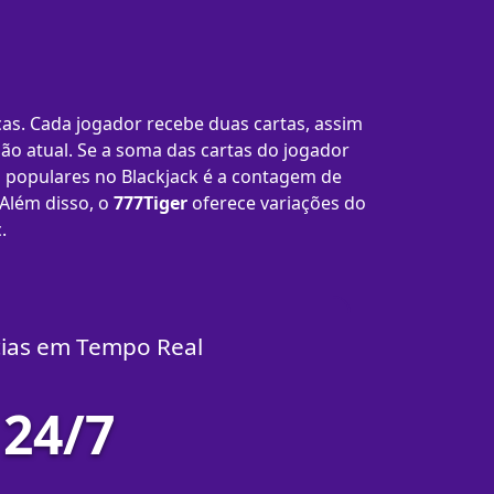
as. Cada jogador recebe duas cartas, assim
mão atual. Se a soma das cartas do jogador
s populares no Blackjack é a contagem de
Além disso, o
777Tiger
oferece variações do
.
cias em Tempo Real
24/7