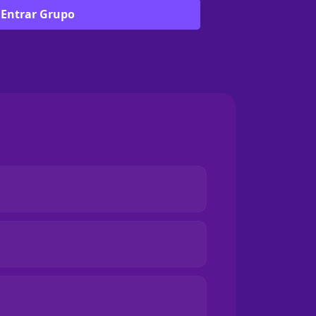
Entrar Grupo