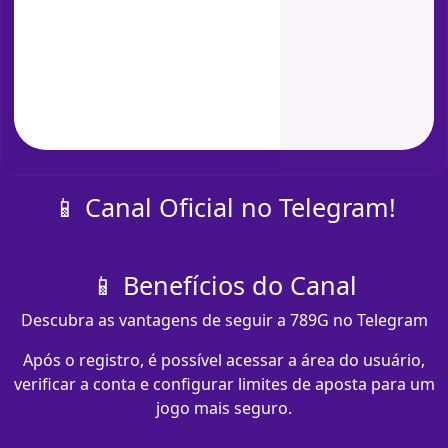
📱 Canal Oficial no Telegram!
📱 Benefícios do Canal
Descubra as vantagens de seguir a 789G no Telegram
Após o registro, é possível acessar a área do usuário,
verificar a conta e configurar limites de aposta para um
jogo mais seguro.