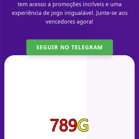
tem acesso a promoções incríveis e uma
experiência de jogo inigualável. Junte-se aos
vencedores agora!
SEGUIR NO TELEGRAM