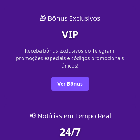
🎁 Bônus Exclusivos
VIP
Receba bônus exclusivos do Telegram,
promoções especiais e códigos promocionais
únicos!
Ver Bônus
📢 Notícias em Tempo Real
24/7