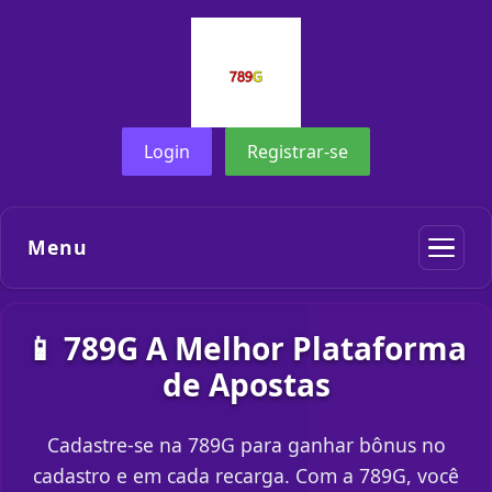
Login
Registrar-se
Menu
📱 789G A Melhor Plataforma
de Apostas
Cadastre-se na 789G para ganhar bônus no
cadastro e em cada recarga. Com a 789G, você