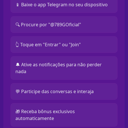
📱 Baixe o app Telegram no seu dispositivo
🔍 Procure por "@789GOficial"
👆 Toque em "Entrar" ou "Join"
🔔 Ative as notificações para não perder
nada
💬 Participe das conversas e interaja
🎁 Receba bônus exclusivos
automaticamente