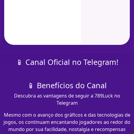
📱 Canal Oficial no Telegram!
📱 Benefícios do Canal
Descubra as vantagens de seguir a 789Luck no
Telegram
Mesmo com o avanço dos gráficos e das tecnologias de
jogos, os continuam encantando jogadores ao redor do
mundo por sua facilidade, nostalgia e recompensas