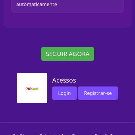
automaticamente
SEGUIR AGORA
Acessos
Login
Registrar-se