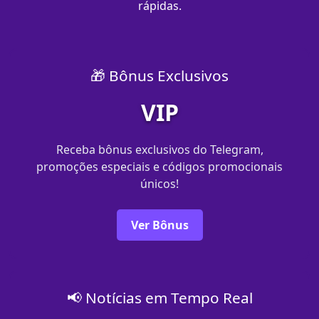
rápidas.
🎁 Bônus Exclusivos
VIP
Receba bônus exclusivos do Telegram,
promoções especiais e códigos promocionais
únicos!
Ver Bônus
📢 Notícias em Tempo Real