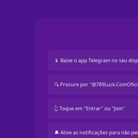
📱 Baixe o app Telegram no seu disp
🔍 Procure por "@789Luck.ComOfici
👆 Toque em "Entrar" ou "Join"
🔔 Ative as notificações para não p