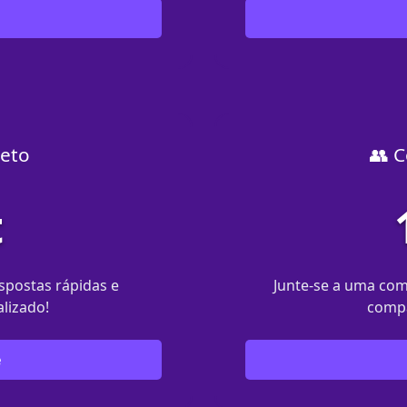
reto
👥 
t
espostas rápidas e
Junte-se a uma com
lizado!
compa
e