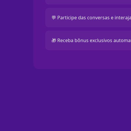
💬 Participe das conversas e interaj
🎁 Receba bônus exclusivos autom