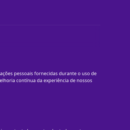
ações pessoais fornecidas durante o uso de
elhoria contínua da experiência de nossos