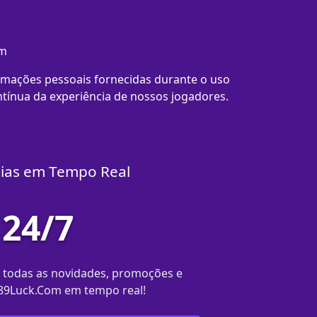
am
rmações pessoais fornecidas durante o uso
ntínua da experiência de nossos jogadores.
cias em Tempo Real
24/7
e todas as novidades, promoções e
89Luck.Com em tempo real!