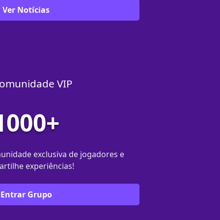
Ver Notícias
Comunidade VIP
1000+
unidade exclusiva de jogadores e
rtilhe experiências!
Entrar Grupo