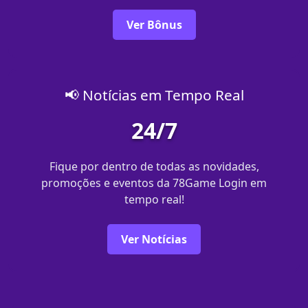
Ver Bônus
📢 Notícias em Tempo Real
24/7
Fique por dentro de todas as novidades,
promoções e eventos da 78Game Login em
tempo real!
Ver Notícias