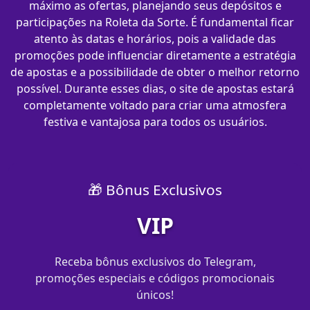
máximo as ofertas, planejando seus depósitos e
participações na Roleta da Sorte. É fundamental ficar
atento às datas e horários, pois a validade das
promoções pode influenciar diretamente a estratégia
de apostas e a possibilidade de obter o melhor retorno
possível. Durante esses dias, o site de apostas estará
completamente voltado para criar uma atmosfera
festiva e vantajosa para todos os usuários.
🎁 Bônus Exclusivos
VIP
Receba bônus exclusivos do Telegram,
promoções especiais e códigos promocionais
únicos!