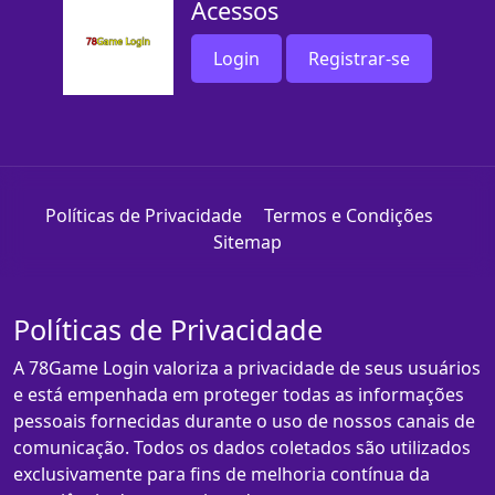
Acessos
Login
Registrar-se
Políticas de Privacidade
Termos e Condições
Sitemap
Políticas de Privacidade
A 78Game Login valoriza a privacidade de seus usuários
e está empenhada em proteger todas as informações
pessoais fornecidas durante o uso de nossos canais de
comunicação. Todos os dados coletados são utilizados
exclusivamente para fins de melhoria contínua da