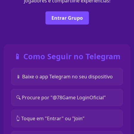
jogadores e compartilhe experiências!
Entrar Grupo
📱 Como Seguir no Telegram
📱 Baixe o app Telegram no seu dispositivo
🔍 Procure por "@78Game LoginOficial"
👆 Toque em "Entrar" ou "Join"