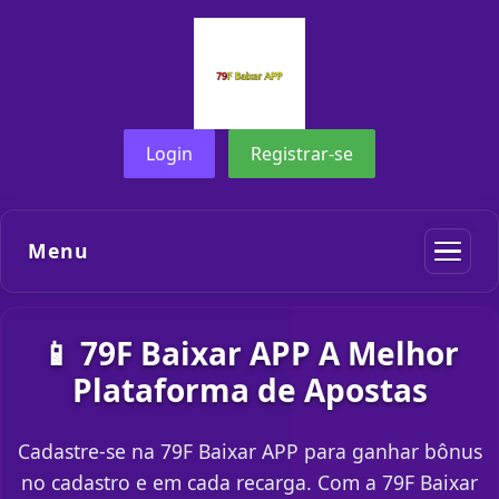
Login
Registrar-se
Menu
📱 79F Baixar APP A Melhor
Plataforma de Apostas
Cadastre-se na 79F Baixar APP para ganhar bônus
no cadastro e em cada recarga. Com a 79F Baixar