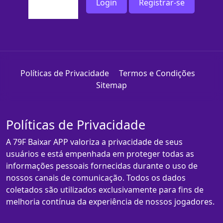
Login
Registrar-se
Políticas de Privacidade
Termos e Condições
Sitemap
Políticas de Privacidade
A 79F Baixar APP valoriza a privacidade de seus
usuários e está empenhada em proteger todas as
informações pessoais fornecidas durante o uso de
nossos canais de comunicação. Todos os dados
coletados são utilizados exclusivamente para fins de
melhoria contínua da experiência de nossos jogadores.