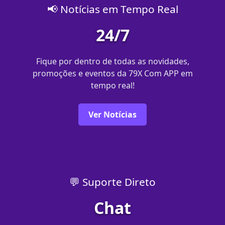
📢 Notícias em Tempo Real
24/7
Fique por dentro de todas as novidades,
promoções e eventos da 79X Com APP em
tempo real!
Ver Notícias
💬 Suporte Direto
Chat