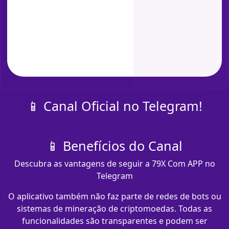
📱 Canal Oficial no Telegram!
📱 Benefícios do Canal
Descubra as vantagens de seguir a 79X Com APP no
Telegram
O aplicativo também não faz parte de redes de bots ou
sistemas de mineração de criptomoedas. Todas as
funcionalidades são transparentes e podem ser