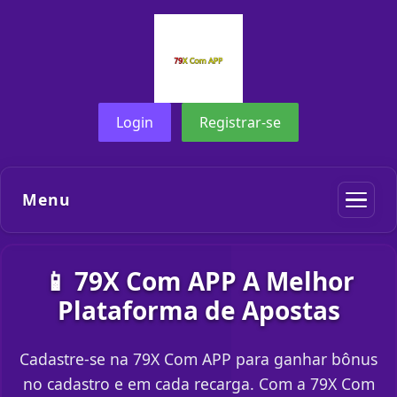
Login
Registrar-se
Menu
📱 79X Com APP A Melhor
Plataforma de Apostas
Cadastre-se na 79X Com APP para ganhar bônus
no cadastro e em cada recarga. Com a 79X Com