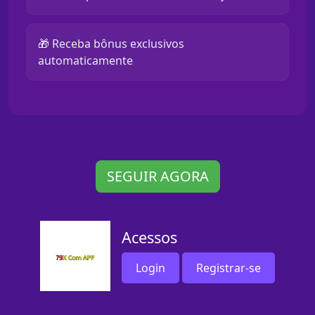
🎁 Receba bônus exclusivos
automaticamente
SEGUIR AGORA
Acessos
Login
Registrar-se